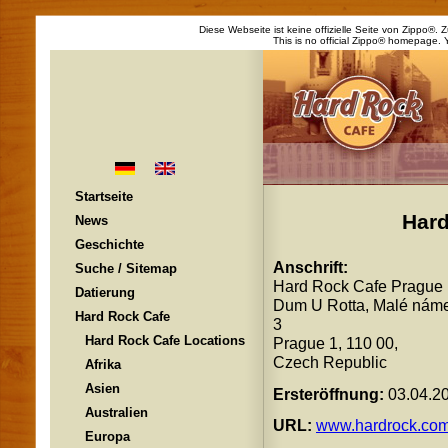
Diese Webseite ist keine offizielle Seite von Zippo®.
This is no official Zippo® homepage. 
Startseite
Har
News
Geschichte
Anschrift:
Suche / Sitemap
Hard Rock Cafe Prague
Datierung
Dum U Rotta, Malé náme
Hard Rock Cafe
3
Hard Rock Cafe Locations
Prague 1, 110 00,
Czech Republic
Afrika
Asien
Ersteröffnung:
03.04.2
Australien
URL:
www.hardrock.co
Europa