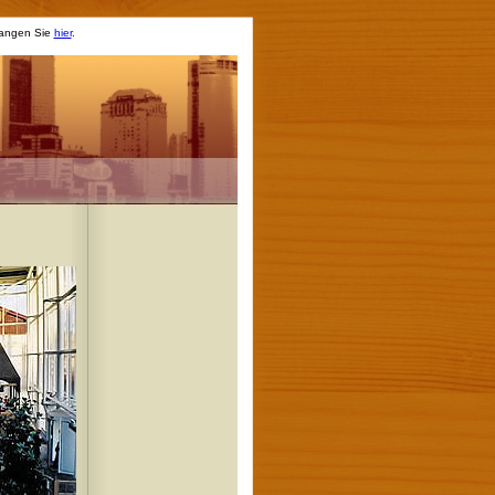
elangen Sie
hier
.