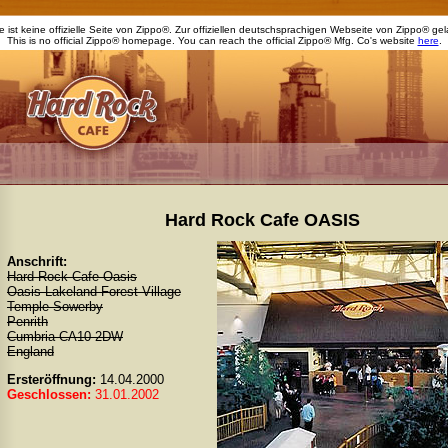
 ist keine offizielle Seite von Zippo®. Zur offiziellen deutschsprachigen Webseite von Zippo® g
This is no official Zippo® homepage. You can reach the official Zippo® Mfg. Co's website
here
.
Hard Rock Cafe OASIS
Anschrift:
Hard Rock Cafe Oasis
Oasis Lakeland Forest Village
Temple Sowerby
Penrith
Cumbria CA10 2DW
England
Ersteröffnung:
14.04.2000
Geschlossen:
31.01.2002